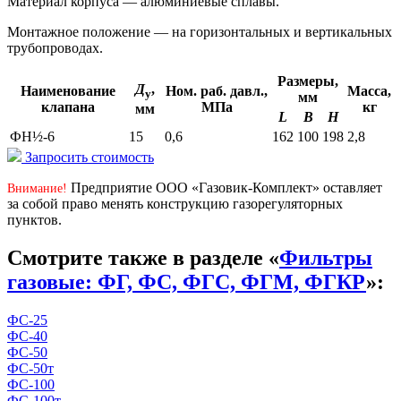
Материал корпуса — алюминиевые сплавы.
Монтажное положение — на горизонтальных и вертикальных
трубопроводах.
Размеры,
Д
,
Наименование
Ном. раб. давл.,
Масса,
у
мм
клапана
МПа
кг
мм
L
B
H
ФН½-6
15
0,6
162
100
198
2,8
Запросить стоимость
Предприятие ООО «Газовик-Комплект» оставляет
Внимание!
за собой право менять конструкцию газорегуляторных
пунктов.
Смотрите также в разделе «
Фильтры
газовые: ФГ, ФС, ФГС, ФГМ, ФГКР
»:
ФС-25
ФС-40
ФС-50
ФС-50т
ФС-100
ФС-100т