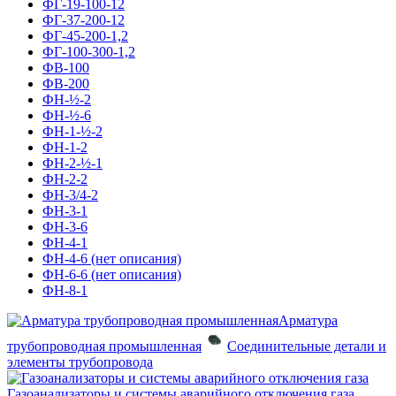
ФГ-19-100-12
ФГ-37-200-12
ФГ-45-200-1,2
ФГ-100-300-1,2
ФВ-100
ФВ-200
ФН-½-2
ФН-½-6
ФН-1-½-2
ФН-1-2
ФН-2-½-1
ФН-2-2
ФН-3/4-2
ФН-3-1
ФН-3-6
ФН-4-1
ФН-4-6 (нет описания)
ФН-6-6 (нет описания)
ФН-8-1
Арматура
трубопроводная промышленная
Соединительные детали и
элементы трубопровода
Газоанализаторы и системы аварийного отключения газа