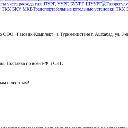
ты учета расхода газа ПУРГ, УУРГ, БУУРГ, ШУУРГ
Транспортабельные котельные установки ТКУ.
ОО «Газовик-Комплект» в Туркменистане г. Ашхабад, ул. 3-ей
я. Поставка по всей РФ и СНГ.
ным и честным!