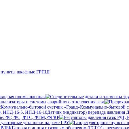
е пункты шкафные ГРПШ
оводная промышленная
анализаторы и системы аварийного отключения газа
Коммунально-бытовой с
Датчик (индикатор) перепада давления 
ые: ФГ, ФС, ФГС, ФГМ, ФГКР
гуляторные установки на раме ГРУ
Газовая станция с газовым обогревом (ГСГО) с регулятор