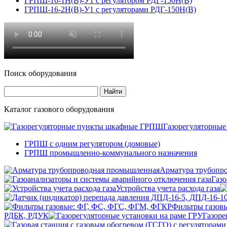
ГРПШ-16-1Н(В)-У1 с регулятором РДГ-150Н(В)
ГРПШ-16-2Н(В)-У1 с регуляторами РДГ-150Н(В)
Поиск оборудования
Каталог газового оборудования
Газорегуляторны
ГРПШ с одним регулятором (домовые)
ГРПШ промышленно-коммунального назначения
Арматура трубопр
Газо
Устройства учета расхода газа
Фильтры газов
РДБК, РДУК
Газоре