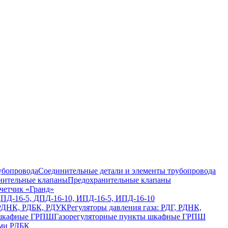
Соединительные детали и элементы трубопровода
Предохранительные клапаны
четчик «Гранд»
ДПД-16-5, ДПД-16-10, ИПД-16-5, ИПД-16-10
Регуляторы давления газа: РДГ, РДНК,
Газорегуляторные пункты шкафные ГРПШ
ами РДБК