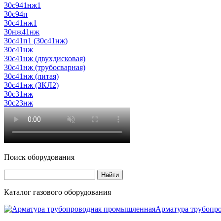
30с941нж1
30с94п
30с41нж1
30нж41нж
30с41п1 (30с41нж)
30с41нж
30с41нж (двухдисковая)
30с41нж (трубосварная)
30с41нж (литая)
30с41нж (ЗКЛ2)
30с31нж
30с23нж
Поиск оборудования
Каталог газового оборудования
Арматура трубопр