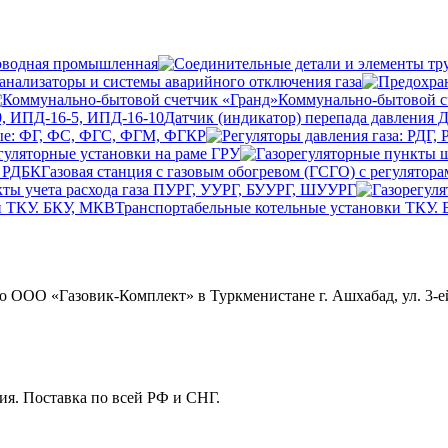
оводная промышленная
анализаторы и системы аварийного отключения газа
Коммунально-бытовой с
Датчик (индикатор) перепада давления 
ые: ФГ, ФС, ФГС, ФГМ, ФГКР
гуляторные установки на раме ГРУ
Газовая станция с газовым обогревом (ГСГО) с регулятор
ты учета расхода газа ПУРГ, УУРГ, БУУРГ, ШУУРГ
Транспортабельные котельные установки ТКУ.
ОО «Газовик-Комплект» в Туркменистане г. Ашхабад, ул. 3-ей
я. Поставка по всей РФ и СНГ.