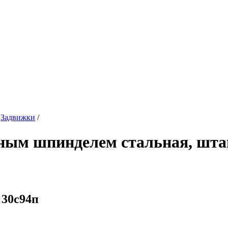
/
Задвижки
/
ным шпинделем стальная, шта
 30с94п