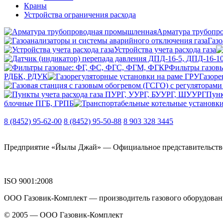
Краны
Устройства ограничения расхода
Арматура трубопр
Газо
Устройства учета расхода газа
Фильтры газов
РДБК, РДУК
Газоре
Пунк
блочные ПГБ, ГРПБ
8 (8452) 95-62-00
8 (8452) 95-50-88
8 903 328 3445
Предприятие «Йылы Джай» — Официальное представительство О
ISO 9001:2008
ООО Газовик-Комплект — производитель газового оборудовани
© 2005 — ООО Газовик-Комплект