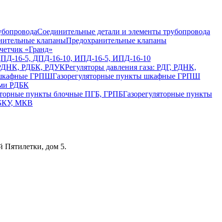
Соединительные детали и элементы трубопровода
Предохранительные клапаны
четчик «Гранд»
ДПД-16-5, ДПД-16-10, ИПД-16-5, ИПД-16-10
Регуляторы давления газа: РДГ, РДНК,
Газорегуляторные пункты шкафные ГРПШ
ами РДБК
Газорегуляторные пункты
 БКУ, МКВ
 Пятилетки, дом 5.