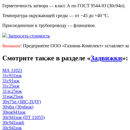
Герметичность затвора — класс А по ГОСТ 9544-93 (30с94п).
Температура окружающей среды — от −45 до +40 °С.
Присоединение к трубопроводу — фланцевое.
Запросить стоимость
Предприятие ООО «Газовик-Комплект» оставляет за 
Внимание!
Смотрите также в разделе «
Задвижки
»:
МА 11021
31с931нж
31с91нж
31с25нж
31лс25нж
31нж25нж
30ч75п (ЗИС-ПДУ)
30ч6п (30ч6нж)
30нж941нж
30с941нж (ПТ 11055)
30с941нж6
30с941нж