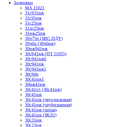
Задвижки
МА 11021
31с931нж
31с91нж
31с25нж
31лс25нж
31нж25нж
30ч75п (ЗИС-ПДУ)
30ч6п (30ч6нж)
30нж941нж
30с941нж (ПТ 11055)
30с941нж6
30с941нж
30с941нж1
30с94п
30с41нж1
30нж41нж
30с41п1 (30с41нж)
30с41нж
30с41нж (двухдисковая)
30с41нж (трубосварная)
30с41нж (литая)
30с41нж (ЗКЛ2)
30с31нж
30с23нж