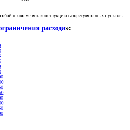
собой право менять конструкцию газорегуляторных пунктов.
ограничения расхода
»:
0
0
5
5
0
0
00
00
50
50
00
00
50
00