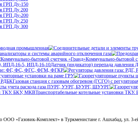
ля ГРП Ду-150
ля ГРП Ду 200
ля ГРП Ду-200
ля ГРП Ду 250
ля ГРП Ду 300
оводная промышленная
анализаторы и системы аварийного отключения газа
Коммунально-бытовой с
Датчик (индикатор) перепада давления 
ые: ФГ, ФС, ФГС, ФГМ, ФГКР
гуляторные установки на раме ГРУ
Газовая станция с газовым обогревом (ГСГО) с регулятор
ты учета расхода газа ПУРГ, УУРГ, БУУРГ, ШУУРГ
Транспортабельные котельные установки ТКУ.
ОО «Газовик-Комплект» в Туркменистане г. Ашхабад, ул. 3-ей