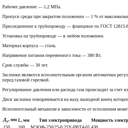
Рабочее давление — 1,2 МПа.
Пропуск среды при закрытом положении — 1 % от максимально
Присоединение к трубопроводу — фланцевое по ГОСТ 12815-80
Установка на трубопроводе — в любом положении.
Материал корпуса — сталь.
Напряжение питания переменного тока — 380 Вт.
Срок службы — 30 лет.
Заслонки являются исполнительным органом автоматики регулир
перед газовой горелкой.
Регулирование давления или расхода газа происходит за счет и
Диск заслонки поворачивается на валу, выходной конец котор
Исполнительный механизм в зависимости от исполнения может
Д
, мм
L
, мм
Тип электропривода
Мощность элект
у
150
160
МЭОФ-250/25-0,25У-IIВТ4-01
430