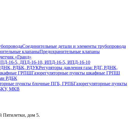
Соединительные детали и элементы трубопровода
Предохранительные клапаны
четчик «Гранд»
ДПД-16-5, ДПД-16-10, ИПД-16-5, ИПД-16-10
Регуляторы давления газа: РДГ, РДНК,
Газорегуляторные пункты шкафные ГРПШ
ами РДБК
Газорегуляторные пункты
 БКУ, МКВ
 Пятилетки, дом 5.