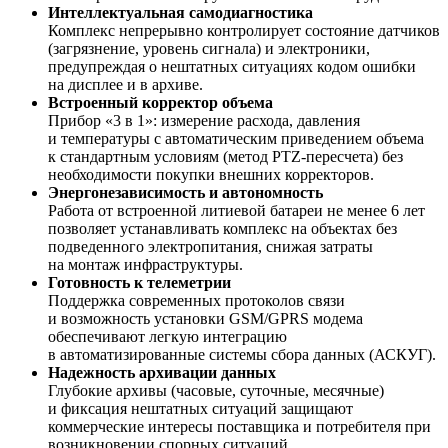
Интеллектуальная самодиагностика
Комплекс непрерывно контролирует состояние датчиков
(загрязнение, уровень сигнала) и электроники,
предупреждая о нештатных ситуациях кодом ошибки
на дисплее и в архиве.
Встроенный корректор объема
Прибор «3 в 1»: измерение расхода, давления
и температуры с автоматическим приведением объема
к стандартным условиям (метод PTZ-пересчета) без
необходимости покупки внешних корректоров.
Энергонезависимость и автономность
Работа от встроенной литиевой батареи не менее 6 лет
позволяет устанавливать комплекс на объектах без
подведенного электропитания, снижая затраты
на монтаж инфраструктуры.
Готовность к телеметрии
Поддержка современных протоколов связи
и возможность установки GSM/GPRS модема
обеспечивают легкую интеграцию
в автоматизированные системы сбора данных (АСКУГ).
Надежность архивации данных
Глубокие архивы (часовые, суточные, месячные)
и фиксация нештатных ситуаций защищают
коммерческие интересы поставщика и потребителя при
возникновении спорных ситуаций.