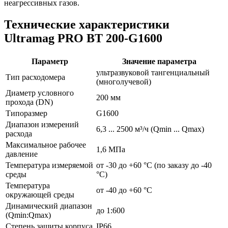
неагрессивных газов.
Технические характеристики
Ultramag PRO BT 200-G1600
Параметр
Значение параметра
ультразвуковой тангенциальный
Тип расходомера
(многолучевой)
Диаметр условного
200 мм
прохода (DN)
Типоразмер
G1600
Диапазон измерений
6,3 ... 2500 м³/ч (Qmin ... Qmax)
расхода
Максимальное рабочее
1,6 МПа
давление
Температура измеряемой
от -30 до +60 °С (по заказу до -40
среды
°С)
Температура
от -40 до +60 °С
окружающей среды
Динамический диапазон
до 1:600
(Qmin:Qmax)
Степень защиты корпуса
IP66