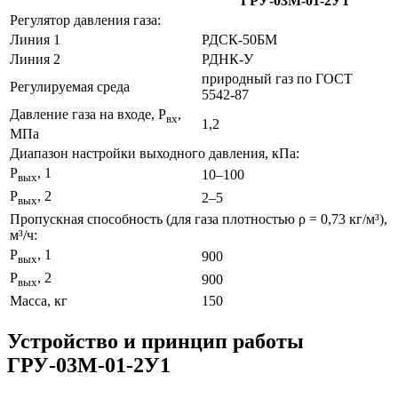
ГРУ-03М-01-2У1
Регулятор давления газа:
Линия 1
РДСК-50БМ
Линия 2
РДНК-У
природный газ по ГОСТ
Регулируемая среда
5542-87
Давление газа на входе, Р
,
вх
1,2
МПа
Диапазон настройки выходного давления, кПа:
Р
, 1
10–100
вых
Р
, 2
2–5
вых
Пропускная способность (для газа плотностью ρ = 0,73 кг/м³),
м³/ч:
Р
, 1
900
вых
Р
, 2
900
вых
Масса, кг
150
Устройство и принцип работы
ГРУ-03М-01-2У1