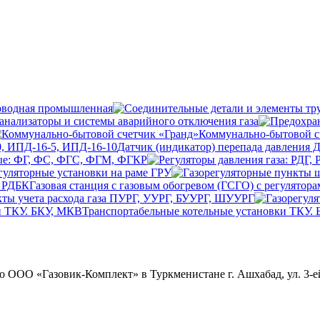
оводная промышленная
анализаторы и системы аварийного отключения газа
Коммунально-бытовой с
Датчик (индикатор) перепада давления 
ые: ФГ, ФС, ФГС, ФГМ, ФГКР
гуляторные установки на раме ГРУ
Газовая станция с газовым обогревом (ГСГО) с регулятор
ты учета расхода газа ПУРГ, УУРГ, БУУРГ, ШУУРГ
Транспортабельные котельные установки ТКУ.
ОО «Газовик-Комплект» в Туркменистане г. Ашхабад, ул. 3-ей