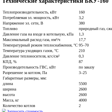
Технические характеристики БКУ-160
Теплопроизводительность, кВт
160
Потребляемая эл. мощность, кВт
3,2
Напряжение эл. сети, В
380
Топливо
природный газ, сж
Давление газа на входе в котельную, кПа
1,3
Максимальный расход газа, нм³/ч
17,7
Температурный режим теплоснабжения, °С
95–70
Температура уходящих газов, °С
210
Давление теплоносителя, кгс/см²
0,3
КПД, %
87
Производительность ГВС, кВт
по заказу
Разрешение за котлом, Па
3–25
Габаритные размеры, мм:
длина
5500
ширина
2600
высота
2600
Масса, кг
4000
Количество котлов
2
Запросить стоимость