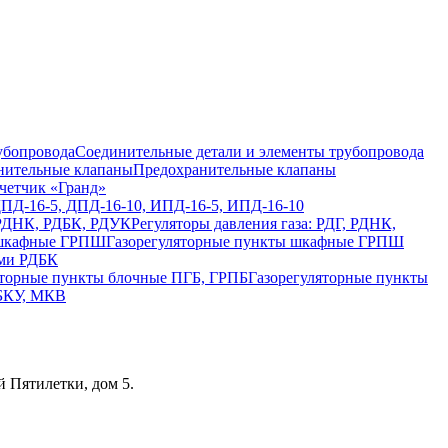
Соединительные детали и элементы трубопровода
Предохранительные клапаны
четчик «Гранд»
ДПД-16-5, ДПД-16-10, ИПД-16-5, ИПД-16-10
Регуляторы давления газа: РДГ, РДНК,
Газорегуляторные пункты шкафные ГРПШ
ами РДБК
Газорегуляторные пункты
 БКУ, МКВ
 Пятилетки, дом 5.