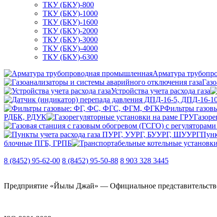
ТКУ (БКУ)-800
ТКУ (БКУ)-1000
ТКУ (БКУ)-1600
ТКУ (БКУ)-2000
ТКУ (БКУ)-3000
ТКУ (БКУ)-4000
ТКУ (БКУ)-6300
Арматура трубопр
Газо
Устройства учета расхода газа
Фильтры газов
РДБК, РДУК
Газоре
Пунк
блочные ПГБ, ГРПБ
8 (8452) 95-62-00
8 (8452) 95-50-88
8 903 328 3445
Предприятие «Йылы Джай» — Официальное представительство О