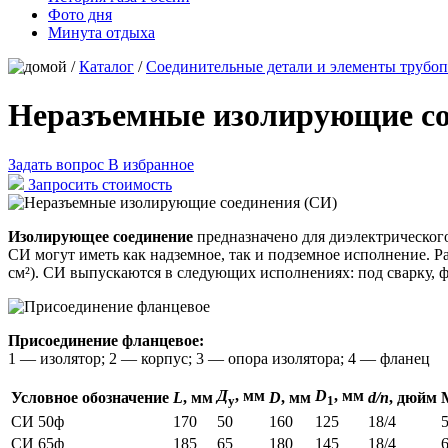
Фото дня
Минута отдыха
/
Каталог
/
Соединительные детали и элементы трубо
Неразъемные изолирующие с
Задать вопрос
В избранное
Запросить стоимость
Изолирующее соединение
предназначено для диэлектрическог
СИ могут иметь как надземное, так и подземное исполнение. Р
см²). СИ выпускаются в следующих исполнениях: под сварку, 
Присоединение фланцевое:
1 — изолятор; 2 — корпус; 3 — опора изолятора; 4 — фланец
Д
, мм
D
, мм
Условное обозначение
L
, мм
D
, мм
d/n
, дюйм
у
1
СИ 50ф
170
50
160
125
18/4
5
СИ 65ф
185
65
180
145
18/4
6