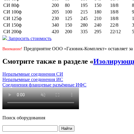
СИ 80ф
200
80
195
150
18/8
8
СИ 100ф
205
100
215
180
18/8
9
СИ 125ф
230
125
245
210
18/8
1
СИ 150ф
340
150
280
240
22/8
3
СИ 200ф
420
200
335
295
22/12
5
Запросить стоимость
Предприятие ООО «Газовик-Комплект» оставляет за 
Внимание!
Смотрите также в разделе «
Изолирующи
Неразъемные соединения СИ
Неразъемные соединения ИС
Соединения фланцевые разъёмные ИФС
Поиск оборудования