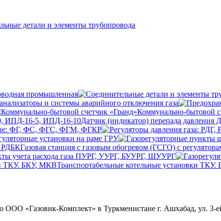
льные детали и элементы трубопровода
оводная промышленная
анализаторы и системы аварийного отключения газа
Коммунально-бытовой с
Датчик (индикатор) перепада давления 
ые: ФГ, ФС, ФГС, ФГМ, ФГКР
гуляторные установки на раме ГРУ
Газовая станция с газовым обогревом (ГСГО) с регулятор
ты учета расхода газа ПУРГ, УУРГ, БУУРГ, ШУУРГ
Транспортабельные котельные установки ТКУ.
ОО «Газовик-Комплект» в Туркменистане г. Ашхабад, ул. 3-ей