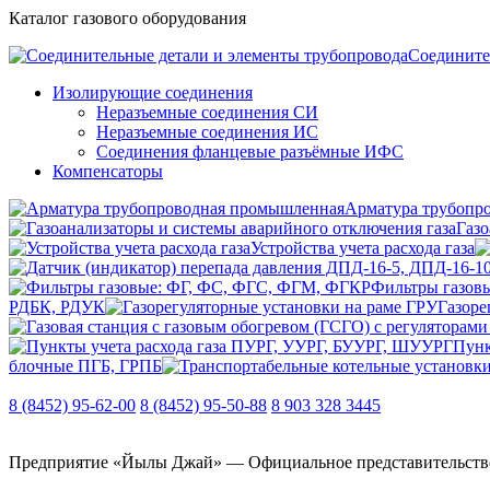
Каталог газового оборудования
Соедините
Изолирующие соединения
Неразъемные соединения СИ
Неразъемные соединения ИС
Соединения фланцевые разъёмные ИФС
Компенсаторы
Арматура трубопр
Газо
Устройства учета расхода газа
Фильтры газов
РДБК, РДУК
Газоре
Пунк
блочные ПГБ, ГРПБ
8 (8452) 95-62-00
8 (8452) 95-50-88
8 903 328 3445
Предприятие «Йылы Джай» — Официальное представительство О