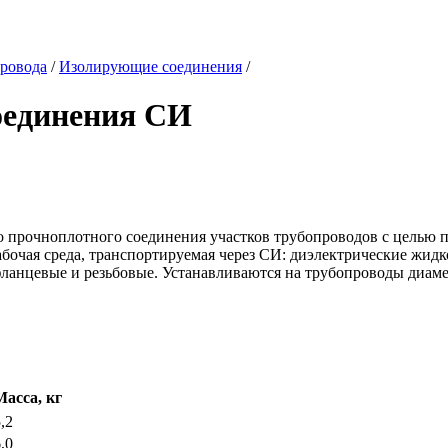
провода
/
Изолирующие соединения
/
оединения СИ
о прочноплотного соединения участков трубопроводов с целью п
абочая среда, транспортируемая через СИ: диэлектрические жидк
фланцевые и резьбовые. Устанавливаются на трубопроводы диаме
Масса, кг
,2
,0