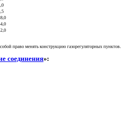
,0
,5
8,0
4,0
2,0
собой право менять конструкцию газорегуляторных пунктов.
е соединения
»: