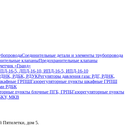
Соединительные детали и элементы трубопровода
Предохранительные клапаны
четчик «Гранд»
ДПД-16-5, ДПД-16-10, ИПД-16-5, ИПД-16-10
Регуляторы давления газа: РДГ, РДНК,
Газорегуляторные пункты шкафные ГРПШ
ами РДБК
Газорегуляторные пункты
 БКУ, МКВ
 Пятилетки, дом 5.