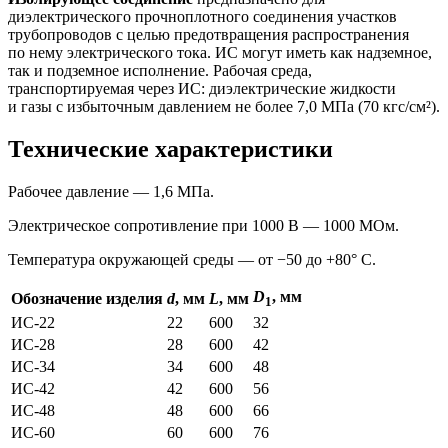
диэлектрического прочноплотного соединения участков
трубопроводов с целью предотвращения распространения
по нему электрического тока. ИС могут иметь как надземное,
так и подземное исполнение. Рабочая среда,
транспортируемая через ИС: диэлектрические жидкости
и газы с избыточным давлением не более 7,0 МПа (70 кгс/см²).
Технические характеристики
Рабочее давление — 1,6 МПа.
Электрическое сопротивление при 1000 В — 1000 МОм.
Температура окружающей среды — от −50 до +80° С.
D
, мм
Обозначение изделия
d
, мм
L
, мм
1
ИС-22
22
600
32
ИС-28
28
600
42
ИС-34
34
600
48
ИС-42
42
600
56
ИС-48
48
600
66
ИС-60
60
600
76