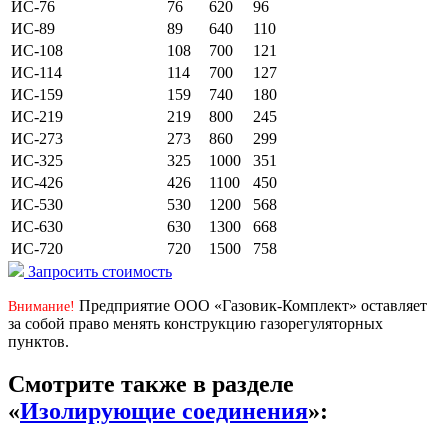
ИС-76
76
620
96
ИС-89
89
640
110
ИС-108
108
700
121
ИС-114
114
700
127
ИС-159
159
740
180
ИС-219
219
800
245
ИС-273
273
860
299
ИС-325
325
1000
351
ИС-426
426
1100
450
ИС-530
530
1200
568
ИС-630
630
1300
668
ИС-720
720
1500
758
Запросить стоимость
Предприятие ООО «Газовик-Комплект» оставляет
Внимание!
за собой право менять конструкцию газорегуляторных
пунктов.
Смотрите также в разделе
«
Изолирующие соединения
»: