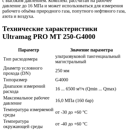
с высоким давлением. Комплекс рассчитан на рабочее
давление до 16 МПа и может использоваться для измерения
рабочего объёма природного газа, попутного нефтяного газа,
азота и воздуха.
Технические характеристики
Ultramag PRO MT 250-G4000
Параметр
Значение параметра
ультразвуковой тангенциальный
Тип расходомера
магистральный
Диаметр условного
250 мм
прохода (DN)
Типоразмер
G4000
Диапазон измерений
16 ... 6500 м³/ч (Qmin ... Qmax)
расхода
Максимальное рабочее
16,0 МПа (160 бар)
давление
Температура измеряемой
от -30 до +60 °С
среды
Температура
от -40 до +60 °С
окружающей среды