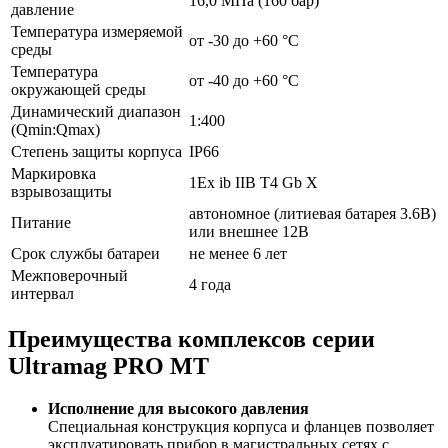
16,0 МПа (160 бар)
давление
Температура измеряемой
от -30 до +60 °С
среды
Температура
от -40 до +60 °С
окружающей среды
Динамический диапазон
1:400
(Qmin:Qmax)
Степень защиты корпуса
IP66
Маркировка
1Ex ib IIB T4 Gb X
взрывозащиты
автономное (литиевая батарея 3.6В)
Питание
или внешнее 12В
Срок службы батареи
не менее 6 лет
Межповерочный
4 года
интервал
Преимущества комплексов серии
Ultramag PRO MT
Исполнение для высокого давления
Специальная конструкция корпуса и фланцев позволяет
эксплуатировать прибор в магистральных сетях с