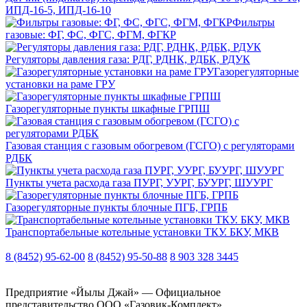
ИПД-16-5, ИПД-16-10
Фильтры
газовые: ФГ, ФС, ФГС, ФГМ, ФГКР
Регуляторы давления газа: РДГ, РДНК, РДБК, РДУК
Газорегуляторные
установки на раме ГРУ
Газорегуляторные пункты шкафные ГРПШ
Газовая станция с газовым обогревом (ГСГО) с регуляторами
РДБК
Пункты учета расхода газа ПУРГ, УУРГ, БУУРГ, ШУУРГ
Газорегуляторные пункты блочные ПГБ, ГРПБ
Транспортабельные котельные установки ТКУ. БКУ, МКВ
8 (8452) 95-62-00
8 (8452) 95-50-88
8 903 328 3445
Предприятие «Йылы Джай» — Официальное
представительство ООО «Газовик-Комплект»