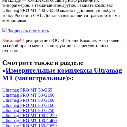
на складе — комплексы Ultramag PRO различных
типоразмеров, а также многое другое. Заказать комплекс
Ultramag PRO MT 400-G6500 можно с доставкой в любую
точку России и СНГ. Доставка выполняется транспортными
компаниями.
Запросить стоимость
Предприятие ООО «Газовик-Комплект» оставляет
Внимание!
за собой право менять конструкцию газорегуляторных
пунктов.
Смотрите также в разделе
«
Измерительные комплексы Ultramag
MT (магистральные)
»:
Ultramag PRO MT 50-G65
Ultramag PRO MT 50-G100
Ultramag PRO MT 80-G100
Ultramag PRO MT 80-G160
Ultramag PRO MT 80-G250
Ultramag PRO MT 100-G250
Ultramag PRO MT 100-G400
Ultramag PRO MT 150-G650