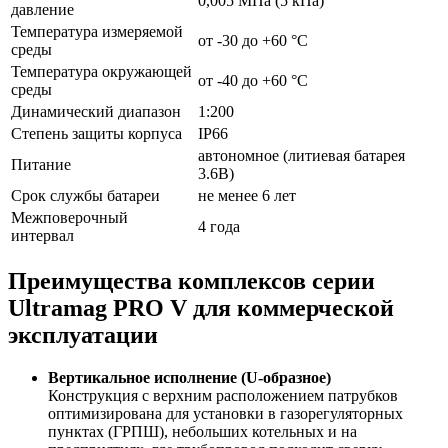
0,005 МПа (5 кПа)
давление
Температура измеряемой
от -30 до +60 °С
среды
Температура окружающей
от -40 до +60 °С
среды
Динамический диапазон
1:200
Степень защиты корпуса
IP66
автономное (литиевая батарея
Питание
3.6В)
Срок службы батареи
не менее 6 лет
Межповерочный
4 года
интервал
Преимущества комплексов серии
Ultramag PRO V для коммерческой
эксплуатации
Вертикальное исполнение (U-образное)
Конструкция с верхним расположением патрубков
оптимизирована для установки в газорегуляторных
пунктах (ГРПШ), небольших котельных и на