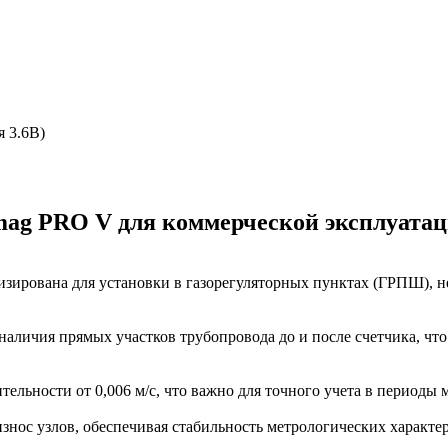
я 3.6В)
mag PRO V для коммерческой эксплуата
зирована для установки в газорегуляторных пунктах (ГРПШ), н
наличия прямых участков трубопровода до и после счетчика, чт
тельности от 0,006 м/с, что важно для точного учета в периоды
нос узлов, обеспечивая стабильность метрологических характер