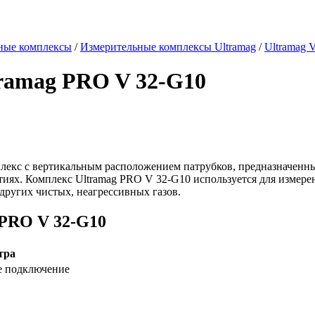
ные комплексы
/
Измерительные комплексы Ultramag
/
Ultramag 
ramag PRO V 32-G10
екс с вертикальным расположением патрубков, предназначенный
ях. Комплекс Ultramag PRO V 32-G10 используется для измерен
 других чистых, неагрессивных газов.
 PRO V 32-G10
тра
ое подключение