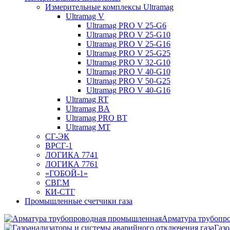
Измерительные комплексы Ultramag
Ultramag V
Ultramag PRO V 25-G6
Ultramag PRO V 25-G10
Ultramag PRO V 25-G16
Ultramag PRO V 25-G25
Ultramag PRO V 32-G10
Ultramag PRO V 40-G10
Ultramag PRO V 50-G25
Ultramag PRO V 40-G16
Ultramag RT
Ultramag BA
Ultramag PRO BT
Ultramag MT
СГ-ЭК
ВРСГ-1
ЛОГИКА 7741
ЛОГИКА 7761
«ГОБОЙ-1»
СВГ.М
КИ-СТГ
Промышленные счетчики газа
Арматура трубопр
Газо