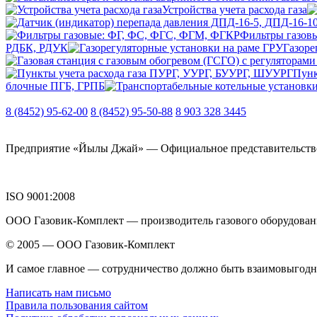
Устройства учета расхода газа
Фильтры газов
РДБК, РДУК
Газоре
Пунк
блочные ПГБ, ГРПБ
8 (8452) 95-62-00
8 (8452) 95-50-88
8 903 328 3445
Предприятие «Йылы Джай» — Официальное представительство О
ISO 9001:2008
ООО Газовик-Комплект — производитель газового оборудовани
© 2005 — ООО Газовик-Комплект
И самое главное — сотрудничество должно быть взаимовыгод
Написать нам письмо
Правила пользования сайтом