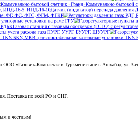
Коммунально-бытовой с
Датчик (индикатор) перепада давления 
ые: ФГ, ФС, ФГС, ФГМ, ФГКР
гуляторные установки на раме ГРУ
Газовая станция с газовым обогревом (ГСГО) с регулятор
ты учета расхода газа ПУРГ, УУРГ, БУУРГ, ШУУРГ
Транспортабельные котельные установки ТКУ.
ОО «Газовик-Комплект» в Туркменистане г. Ашхабад, ул. 3-ей
я. Поставка по всей РФ и СНГ.
ным и честным!