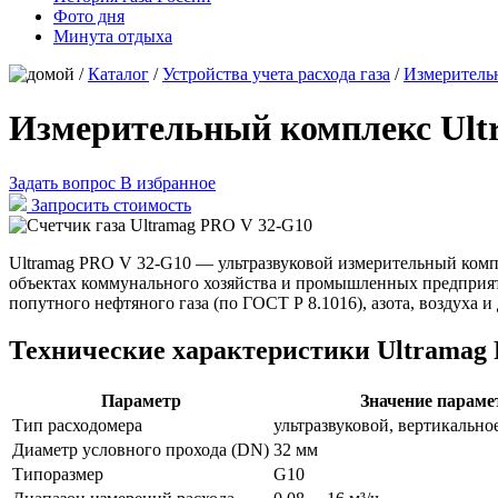
Фото дня
Минута отдыха
/
Каталог
/
Устройства учета расхода газа
/
Измеритель
Измерительный комплекс Ult
Задать вопрос
В избранное
Запросить стоимость
Ultramag PRO V 32-G10 — ультразвуковой измерительный компл
объектах коммунального хозяйства и промышленных предприяти
попутного нефтяного газа (по ГОСТ Р 8.1016), азота, воздуха и
Технические характеристики Ultramag
Параметр
Значение параме
Тип расходомера
ультразвуковой, вертикальн
Диаметр условного прохода (DN)
32 мм
Типоразмер
G10