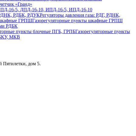
четчик «Гранд»
ДПД-16-5, ДПД-16-10, ИПД-16-5, ИПД-16-10
Регуляторы давления газа: РДГ, РДНК,
Газорегуляторные пункты шкафные ГРПШ
ами РДБК
Газорегуляторные пункты
 БКУ, МКВ
 Пятилетки, дом 5.