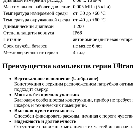
Диапазон измерений расхода
0,08 ... 16 м³/ч
Максимальное рабочее давление
0,005 МПа (5 кПа)
Температура измеряемой среды
от -30 до +60 °С
Температура окружающей среды
от -40 до +60 °С
Динамический диапазон
1:200
Степень защиты корпуса
IP66
Питание
автономное (литиевая батаре
Срок службы батареи
не менее 6 лет
Межповерочный интервал
4 года
Преимущества комплексов серии Ultra
Вертикальное исполнение (U-образное)
Конструкция с верхним расположением патрубков оптими
подходит сверху.
Монтаж без прямых участков
Благодаря особенностям конструкции, прибор не требует 
шкафов и технических помещений.
Высокая чувствительность
Способен фиксировать расходы, начиная с порога чувстви
Надежность и долговечность
Отсутствие подвижных механических частей исключает из