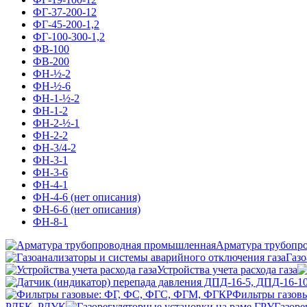
ФГ-37-200-12
ФГ-45-200-1,2
ФГ-100-300-1,2
ФВ-100
ФВ-200
ФН-½-2
ФН-½-6
ФН-1-½-2
ФН-1-2
ФН-2-½-1
ФН-2-2
ФН-3/4-2
ФН-3-1
ФН-3-6
ФН-4-1
ФН-4-6 (нет описания)
ФН-6-6 (нет описания)
ФН-8-1
Арматура трубопр
Газо
Устройства учета расхода газа
Фильтры газов
РДБК, РДУК
Газоре