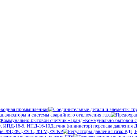
оводная промышленная
анализаторы и системы аварийного отключения газа
Коммунально-бытовой с
Датчик (индикатор) перепада давления 
ые: ФГ, ФС, ФГС, ФГМ, ФГКР
гуляторные установки на раме ГРУ