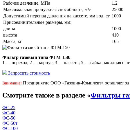
Рабочее давление, МПа
1,2
Максимальная пропускная способность, м³/ч
25000
Допустимый перепад давления на кассете, мм вод. ст.
1000
Присоединительные размеры, мм:
длина
1000
высота
410
Масса, кг
165
Фильтр газовый типа ФГМ-150:
1 — переход; 2 — корпус; 3 — кассета; 5 — гайка накидная с 
Запросить стоимость
Предприятие ООО «Газовик-Комплект» оставляет за 
Внимание!
Смотрите также в разделе «
Фильтры га
ФС-25
ФС-40
ФС-50
ФС-50т
ФС-100