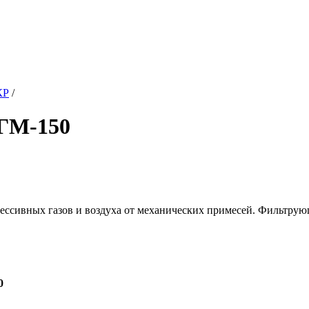
КР
/
ФГМ-150
рессивных газов и воздуха от механических примесей. Фильтрую
0