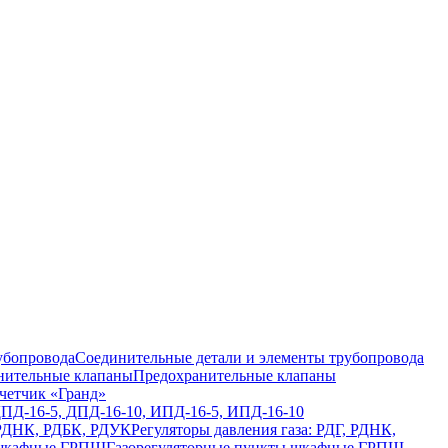
Соединительные детали и элементы трубопровода
Предохранительные клапаны
четчик «Гранд»
ДПД-16-5, ДПД-16-10, ИПД-16-5, ИПД-16-10
Регуляторы давления газа: РДГ, РДНК,
Газорегуляторные пункты шкафные ГРПШ