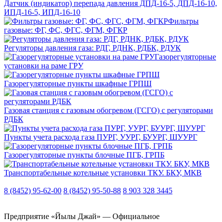
Датчик (индикатор) перепада давления ДПД-16-5, ДПД-16-10,
ИПД-16-5, ИПД-16-10
Фильтры
газовые: ФГ, ФС, ФГС, ФГМ, ФГКР
Регуляторы давления газа: РДГ, РДНК, РДБК, РДУК
Газорегуляторные
установки на раме ГРУ
Газорегуляторные пункты шкафные ГРПШ
Газовая станция с газовым обогревом (ГСГО) с регуляторами
РДБК
Пункты учета расхода газа ПУРГ, УУРГ, БУУРГ, ШУУРГ
Газорегуляторные пункты блочные ПГБ, ГРПБ
Транспортабельные котельные установки ТКУ. БКУ, МКВ
8 (8452) 95-62-00
8 (8452) 95-50-88
8 903 328 3445
Предприятие «Йылы Джай» — Официальное