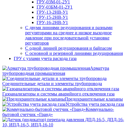
ГРУ-03М-01-2У1
ГРУ-03БМ-01-2У1
ГРУ-13-2НВ-У1
ГРУ-15-2НВ-У1
ГРУ-16-2НВ-У1
С двумя линиями редуцирования и разными
регуляторами на среднее и низкое выходное
давление при последовательной установке
регуляторов
С одной линией редуцирования и байпасом
С основной и резервной линиями редуцирования
ГРУ с узлами учета расхода газа
Арматура
трубопроводная промышленная
Соединительные детали и элементы трубопровода
Газоанализаторы и системы аварийного отключения газа
Предохранительные клапаны
Устройства учета расхода газа
Коммунально-
бытовой счетчик «Гранд»