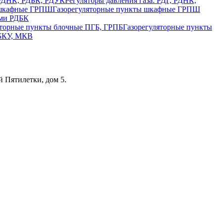
Регуляторы давления газа: РДГ, РДНК,
Газорегуляторные пункты шкафные ГРПШ
ами РДБК
Газорегуляторные пункты
 БКУ, МКВ
 Пятилетки, дом 5.