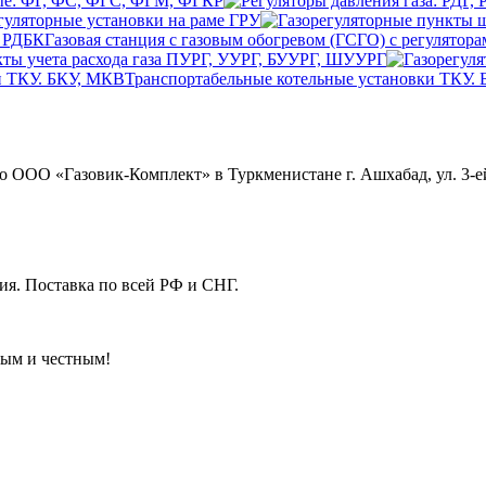
ые: ФГ, ФС, ФГС, ФГМ, ФГКР
гуляторные установки на раме ГРУ
Газовая станция с газовым обогревом (ГСГО) с регулятор
ты учета расхода газа ПУРГ, УУРГ, БУУРГ, ШУУРГ
Транспортабельные котельные установки ТКУ.
ОО «Газовик-Комплект» в Туркменистане г. Ашхабад, ул. 3-ей
я. Поставка по всей РФ и СНГ.
ным и честным!