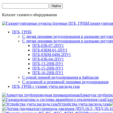
Каталог газового оборудования
Газорегулято
ПГБ, ГРПБ
С двумя линиями редуцирования и разными регулят
С двумя линиями редуцирования и разными регулят
ПГБ-03Б-07-2ПУ1
ПГБ-03БМ-01-2ПУ1
ПГБ-03БМ-04М-2ПУ1
ПГБ-03Б-04-2ПУ1
ПГБ-13-2НВ-ПУ1
ПГБ-15-2НВ-ПУ1
ПГБ-16-2НВ-ПУ1
С одной линией редуцирования и байпасом
С основной и резервной линиями редуцирования
ПГБ, ГРПБ с узлами учета расхода газа
Арматура трубопр
Газо
Устройства учета расхода газа