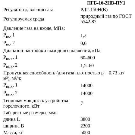
ПГБ-16-2НВ-ПУ1
Регулятор давления газа
РДГ-150Н(В)
природный газ по ГОСТ
Регулируемая среда
5542-87
Давление газа на входе, МПа:
Р
, 1
1,2
вх
Р
, 2
0,6
вх
Диапазон настройки выходного давления, кПа:
Р
, 1
60–600
вых
Р
, 2
1,5–60
вых
Пропускная способность (для газа плотностью ρ = 0,73 кг/
м³), м³/ч:
Р
, 1
14000
вых
Р
, 2
14000
вых
Тепловая мощность устройства
7
горелочного, кВт
Габаритные размеры, мм:
длина L
3800
ширина B
2300
Масса, кг
5000