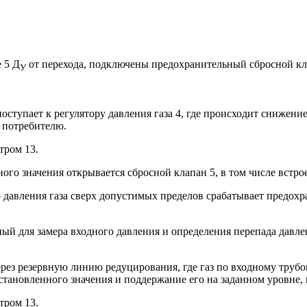
 5 Д
от перехода, подключены предохранительный сбросной кл
У
поступает к регулятору давления газа 4, где происходит снижени
к потребителю.
тром 13.
 значения открывается сбросной клапан 5, в том числе встроен
вления газа сверх допустимых пределов срабатывает предохра
ный для замера входного давления и определения перепада давл
рез резервную линию редуцирования, где газ по входному трубоп
установленного значения и поддержание его на заданном уровне, 
тром 13.