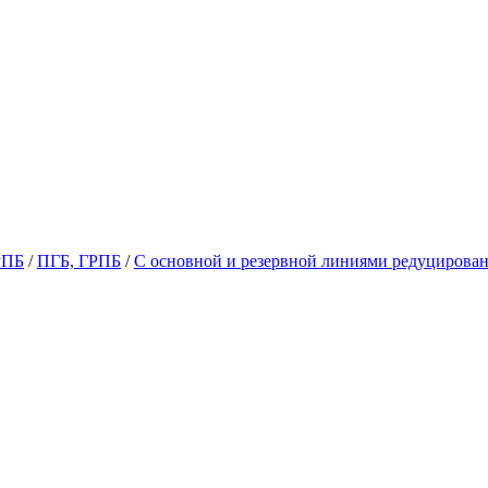
РПБ
/
ПГБ, ГРПБ
/
С основной и резервной линиями редуцирова