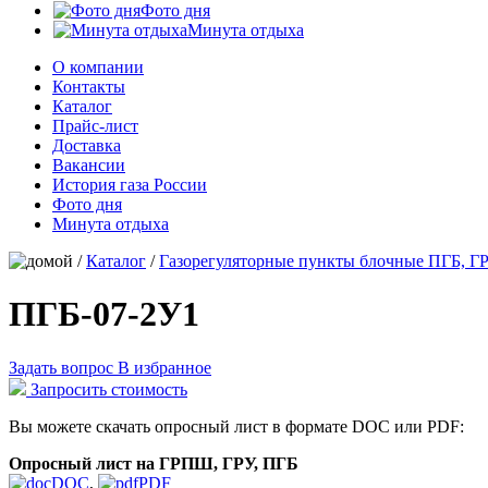
Фото дня
Минута отдыха
О компании
Контакты
Каталог
Прайс-лист
Доставка
Вакансии
История газа России
Фото дня
Минута отдыха
/
Каталог
/
Газорегуляторные пункты блочные ПГБ, Г
ПГБ-07-2У1
Задать вопрос
В избранное
Запросить стоимость
Вы можете скачать опросный лист в формате DOC или PDF:
Опросный лист на ГРПШ, ГРУ, ПГБ
DOC
,
PDF