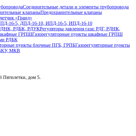
Соединительные детали и элементы трубопровода
Предохранительные клапаны
четчик «Гранд»
ДПД-16-5, ДПД-16-10, ИПД-16-5, ИПД-16-10
Регуляторы давления газа: РДГ, РДНК,
Газорегуляторные пункты шкафные ГРПШ
ами РДБК
Газорегуляторные пункты
 БКУ, МКВ
 Пятилетки, дом 5.