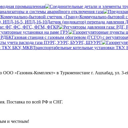
оводная промышленная
анализаторы и системы аварийного отключения газа
Коммунально-бытовой с
Датчик (индикатор) перепада давления 
ые: ФГ, ФС, ФГС, ФГМ, ФГКР
гуляторные установки на раме ГРУ
Газовая станция с газовым обогревом (ГСГО) с регулятор
ты учета расхода газа ПУРГ, УУРГ, БУУРГ, ШУУРГ
Транспортабельные котельные установки ТКУ.
ОО «Газовик-Комплект» в Туркменистане г. Ашхабад, ул. 3-ей
я. Поставка по всей РФ и СНГ.
ным и честным!