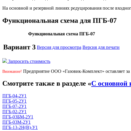
На основной и резервной линиях редуцирования после входног
Функциональная схема для ПГБ-07
Функциональная схема ПГБ-07
Вариант 3
Версия для просмотра
Версия для печати
Запросить стоимость
Предприятие ООО «Газовик-Комплект» оставляет за 
Внимание!
Смотрите также в разделе «
С основной 
ПГБ-04-2У1
ПГБ-05-2У1
ПГБ-07-2У1
ПГБ-02-2У1
ПГБ-03БМ-2У1
ПГБ-03М-2У1
ПГБ-13-2Н(В)-У1