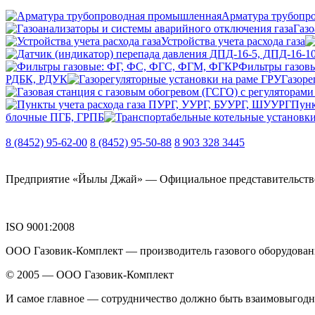
Арматура трубопр
Газо
Устройства учета расхода газа
Фильтры газов
РДБК, РДУК
Газоре
Пунк
блочные ПГБ, ГРПБ
8 (8452) 95-62-00
8 (8452) 95-50-88
8 903 328 3445
Предприятие «Йылы Джай» — Официальное представительство О
ISO 9001:2008
ООО Газовик-Комплект — производитель газового оборудовани
© 2005 — ООО Газовик-Комплект
И самое главное — сотрудничество должно быть взаимовыгод