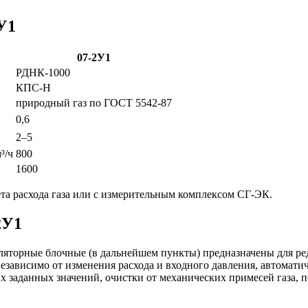
У1
07-2У1
РДНК-1000
КПС-Н
природный газ по ГОСТ 5542-87
0,6
2–5
³/ч
800
1600
ета расхода газа или с измерительным комплексом СГ-ЭК.
2У1
яторные блочные (в дальнейшем пункты) предназначены для ред
езависимо от изменения расхода и входного давления, автомати
заданных значений, очистки от механических примесей газа, 