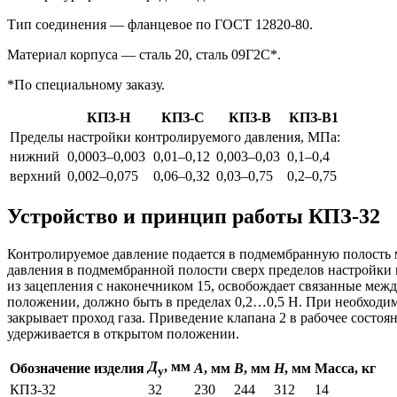
Тип соединения — фланцевое по ГОСТ 12820-80.
Материал корпуса — сталь 20, сталь 09Г2С*.
*По специальному заказу.
КПЗ-Н
КПЗ-С
КПЗ-В
КПЗ-В1
Пределы настройки контролируемого давления, МПа:
нижний
0,0003–0,003
0,01–0,12
0,003–0,03
0,1–0,4
верхний
0,002–0,075
0,06–0,32
0,03–0,75
0,2–0,75
Устройство и принцип работы КПЗ-32
Контролируемое давление подается в подмембранную полость 
давления в подмембранной полости сверх пределов настройки 
из зацепления с наконечником 15, освобождает связанные межд
положении, должно быть в пределах 0,2…0,5 Н. При необходимо
закрывает проход газа. Приведение клапана 2 в рабочее состо
удерживается в открытом положении.
Д
, мм
Обозначение изделия
А
, мм
В
, мм
Н
, мм
Масса, кг
у
КПЗ-32
32
230
244
312
14