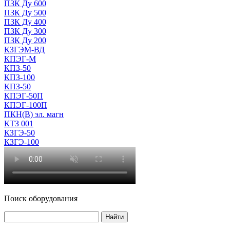
ПЗК Ду 600
ПЗК Ду 500
ПЗК Ду 400
ПЗК Ду 300
ПЗК Ду 200
КЗГЭМ-ВД
КПЭГ-М
КПЗ-50
КПЗ-100
КПЗ-50
КПЭГ-50П
КПЭГ-100П
ПКН(В) эл. магн
КТЗ 001
КЗГЭ-50
КЗГЭ-100
Поиск оборудования