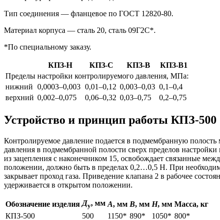
Тип соединения — фланцевое по ГОСТ 12820-80.
Материал корпуса — сталь 20, сталь 09Г2С*.
*По специальному заказу.
КПЗ-Н
КПЗ-С
КПЗ-В
КПЗ-В1
Пределы настройки контролируемого давления, МПа:
нижний
0,0003–0,003
0,01–0,12
0,003–0,03
0,1–0,4
верхний
0,002–0,075
0,06–0,32
0,03–0,75
0,2–0,75
Устройство и принцип работы КПЗ-500
Контролируемое давление подается в подмембранную полость 
давления в подмембранной полости сверх пределов настройки 
из зацепления с наконечником 15, освобождает связанные межд
положении, должно быть в пределах 0,2…0,5 Н. При необходимо
закрывает проход газа. Приведение клапана 2 в рабочее состо
удерживается в открытом положении.
Д
, мм
Обозначение изделия
А
, мм
В
, мм
Н
, мм
Масса, кг
у
КПЗ-500
500
1150*
890*
1050*
800*