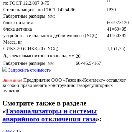
II
по ГОСТ 12.2.007.0-75
Степень защиты по ГОСТ 14254-96
IP30
Габаритные размеры, мм:
блока питания
60×97×120
блока датчика
41×60×95
устройства сигнального дублирующего (УСД)
41×60×95
Масса, кг:
СИКЗ-20 (СИКЗ-20 с УСД)
1,1 (1,75)
Д
электромагнитного клапана, мм
20
у
Габаритные размеры, мм
66×46,5×167
Запросить стоимость
Предприятие ООО «Газовик-Комплект» оставляет
Внимание!
за собой право менять конструкцию газорегуляторных
пунктов.
Смотрите также в разделе
«
Газоанализаторы и системы
аварийного отключения газа
»:
СИКЗ-15