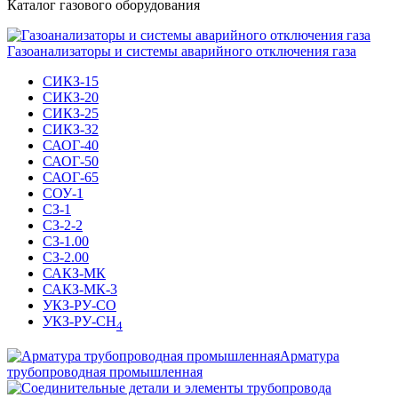
Каталог газового оборудования
Газоанализаторы и системы аварийного отключения газа
СИКЗ-15
СИКЗ-20
СИКЗ-25
СИКЗ-32
САОГ-40
САОГ-50
САОГ-65
СОУ-1
СЗ-1
СЗ-2-2
СЗ-1.00
СЗ-2.00
САКЗ-МК
САКЗ-МК-3
УКЗ-РУ-СО
УКЗ-РУ-СН
4
Арматура
трубопроводная промышленная