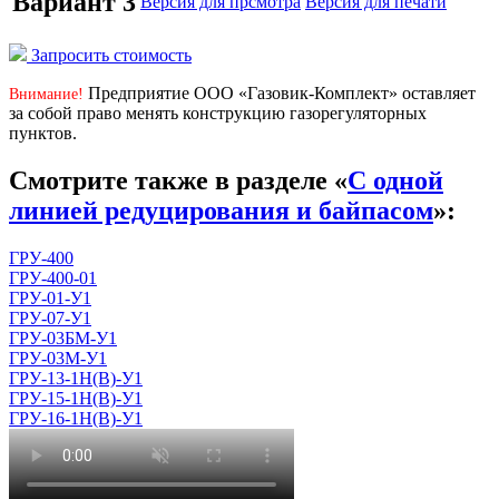
Вариант 3
Версия для прсмотра
Версия для печати
Запросить стоимость
Предприятие ООО «Газовик-Комплект» оставляет
Внимание!
за собой право менять конструкцию газорегуляторных
пунктов.
Смотрите также в разделе «
С одной
линией редуцирования и байпасом
»:
ГРУ-400
ГРУ-400-01
ГРУ-01-У1
ГРУ-07-У1
ГРУ-03БМ-У1
ГРУ-03М-У1
ГРУ-13-1Н(В)-У1
ГРУ-15-1Н(В)-У1
ГРУ-16-1Н(В)-У1