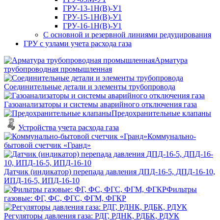
ГРУ-13-1Н(В)-У1
ГРУ-15-1Н(В)-У1
ГРУ-16-1Н(В)-У1
С основной и резервной линиями редуцирования
ГРУ с узлами учета расхода газа
Арматура
трубопроводная промышленная
Соединительные детали и элементы трубопровода
Газоанализаторы и системы аварийного отключения газа
Предохранительные клапаны
Устройства учета расхода газа
Коммунально-
бытовой счетчик «Гранд»
Датчик (индикатор) перепада давления ДПД-16-5, ДПД-16-10,
ИПД-16-5, ИПД-16-10
Фильтры
газовые: ФГ, ФС, ФГС, ФГМ, ФГКР
Регуляторы давления газа: РДГ, РДНК, РДБК, РДУК