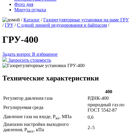
Фото дня
Минута отдыха
/
Каталог
/
Газорегуляторные установки на раме ГРУ
/
ГРУ
/
С одной линией редуцирования и байпасом
/
ГРУ-400
Задать вопрос
В избранное
Запросить стоимость
Технические характеристики
400
Регулятор давления газа
РДНК-400
природный газ по
Регулируемая среда
ГОСТ 5542-87
Давление газа на входе, Р
, МПа
0,6
вх
Диапазон настройки выходного
2–5
давления, Р
, кПа
вых