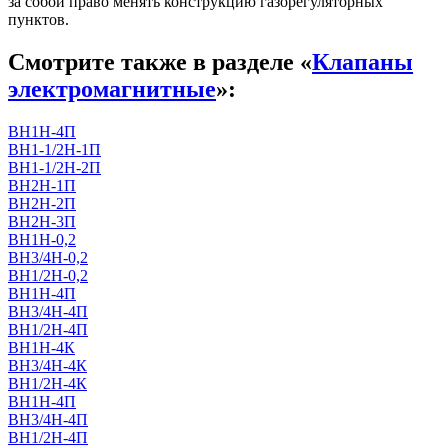
за собой право менять конструкцию газорегуляторных
пунктов.
Смотрите также в разделе «
Клапаны
электромагнитные
»:
ВН1Н-4П
ВН1-1/2Н-1П
ВН1-1/2Н-2П
ВН2Н-1П
ВН2Н-2П
ВН2Н-3П
ВН1Н-0,2
ВН3/4Н-0,2
ВН1/2Н-0,2
ВН1Н-4П
ВН3/4Н-4П
ВН1/2Н-4П
ВН1Н-4К
ВН3/4Н-4К
ВН1/2Н-4К
ВН1Н-4П
ВН3/4Н-4П
ВН1/2Н-4П