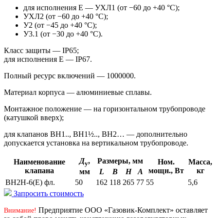
для исполнения Е — УХЛ1 (от −60 до +40 °С);
УХЛ2 (от −60 до +40 °С);
У2 (от −45 до +40 °С);
У3.1 (от −30 до +40 °С).
Класс защиты — IP65;
для исполнения Е — IP67.
Полный ресурс включений — 1000000.
Материал корпуса — алюминиевые сплавы.
Монтажное положение — на горизонтальном трубопроводе
(катушкой вверх);
для клапанов ВН1.., ВН1½.., ВН2… — дополнительно
допускается установка на вертикальном трубопроводе.
Д
,
Размеры, мм
Наименование
Ном.
Масса,
у
клапана
мощн., Вт
кг
L
В
Н
А
мм
ВН2Н-6(Е) фл.
50
162
118
265
77
55
5,6
Запросить стоимость
Предприятие ООО «Газовик-Комплект» оставляет
Внимание!