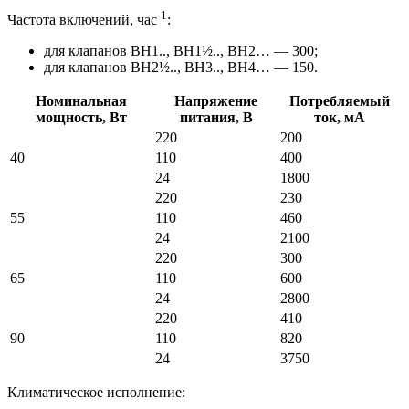
-1
Частота включений, час
:
для клапанов ВН1.., ВН1½.., ВН2… — 300;
для клапанов ВН2½.., ВН3.., ВН4… — 150.
Номинальная
Напряжение
Потребляемый
мощность, Вт
питания, В
ток, мА
220
200
40
110
400
24
1800
220
230
55
110
460
24
2100
220
300
65
110
600
24
2800
220
410
90
110
820
24
3750
Климатическое исполнение: