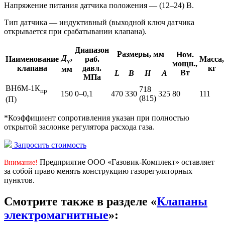
Напряжение питания датчика положения — (12–24) В.
Тип датчика — индуктивный (выходной ключ датчика
открывается при срабатывании клапана).
Диапазон
Размеры, мм
Ном.
Д
,
Наименование
раб.
Масса,
у
мощн.,
клапана
давл.
кг
мм
Вт
L
В
Н
А
МПа
ВН6М-1К
718
пр
150
0–0,1
470
330
325
80
111
(815)
(П)
*Коэффициент сопротивления указан при полностью
открытой заслонке регулятора расхода газа.
Запросить стоимость
Предприятие ООО «Газовик-Комплект» оставляет
Внимание!
за собой право менять конструкцию газорегуляторных
пунктов.
Смотрите также в разделе «
Клапаны
электромагнитные
»: