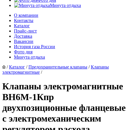
Фото дня
Минута отдыха
О компании
Контакты
Каталог
Прайс-лист
Доставка
Вакансии
История газа России
Фото дня
Минута отдыха
/
Каталог
/
Предохранительные клапаны
/
Клапаны
электромагнитные
/
Клапаны электромагнитные
ВН6M-1Кпр
двухпозиционные фланцевые
с электромеханическим
регулятором расхода