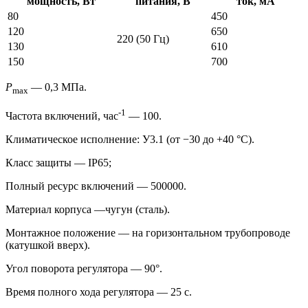
мощность, Вт
питания, В
ток, мА
80
450
120
650
220 (50 Гц)
130
610
150
700
P
— 0,3 МПа.
max
-1
Частота включений, час
— 100.
Климатическое исполнение: У3.1 (от −30 до +40 °С).
Класс защиты — IP65;
Полный ресурс включений — 500000.
Материал корпуса —чугун (сталь).
Монтажное положение — на горизонтальном трубопроводе
(катушкой вверх).
Угол поворота регулятора — 90°.
Время полного хода регулятора — 25 с.