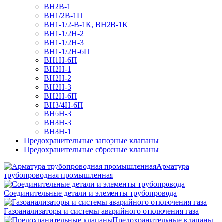
ВН2В-1
ВН1/2В-1П
ВН1-1/2-В-1К, ВН2В-1К
ВН1-1/2Н-2
ВН1-1/2Н-3
ВН1-1/2Н-6П
ВН1Н-6П
ВН2Н-1
ВН2Н-2
ВН2Н-3
ВН2Н-6П
ВН3/4Н-6П
ВН6Н-3
ВН8H-3
ВН8Н-1
Предохранительные запорные клапаны
Предохранительные сбросные клапаны
Арматура
трубопроводная промышленная
Соединительные детали и элементы трубопровода
Газоанализаторы и системы аварийного отключения газа
Предохранительные клапаны