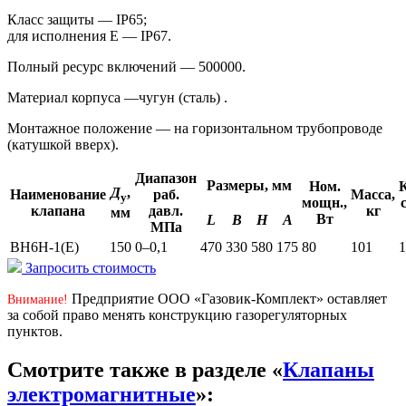
Класс защиты — IP65;
для исполнения Е — IP67.
Полный ресурс включений — 500000.
Материал корпуса —чугун (сталь) .
Монтажное положение — на горизонтальном трубопроводе
(катушкой вверх).
Диапазон
Размеры, мм
Ном.
Д
,
Наименование
раб.
Масса,
у
мощн.,
клапана
давл.
кг
мм
Вт
L
В
Н
А
МПа
ВН6Н-1(Е)
150
0–0,1
470
330
580
175
80
101
1
Запросить стоимость
Предприятие ООО «Газовик-Комплект» оставляет
Внимание!
за собой право менять конструкцию газорегуляторных
пунктов.
Смотрите также в разделе «
Клапаны
электромагнитные
»: