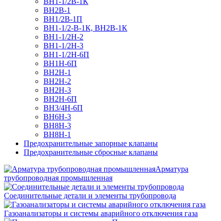
ВН1-1/2В-1К
ВН2В-1
ВН1/2В-1П
ВН1-1/2-В-1К, ВН2В-1К
ВН1-1/2Н-2
ВН1-1/2Н-3
ВН1-1/2Н-6П
ВН1Н-6П
ВН2Н-1
ВН2Н-2
ВН2Н-3
ВН2Н-6П
ВН3/4Н-6П
ВН6Н-3
ВН8H-3
ВН8Н-1
Предохранительные запорные клапаны
Предохранительные сбросные клапаны
Арматура
трубопроводная промышленная
Соединительные детали и элементы трубопровода
Газоанализаторы и системы аварийного отключения газа