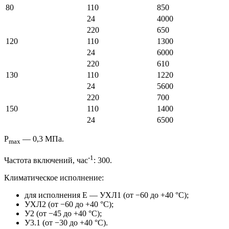
80
110
850
24
4000
220
650
120
110
1300
24
6000
220
610
130
110
1220
24
5600
220
700
150
110
1400
24
6500
P
— 0,3 МПа.
max
-1
Частота включений, час
: 300.
Климатическое исполнение:
для исполнения Е — УХЛ1 (от −60 до +40 °С);
УХЛ2 (от −60 до +40 °С);
У2 (от −45 до +40 °С);
У3.1 (от −30 до +40 °С).