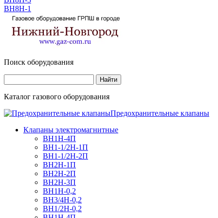
ВН8Н-1
Поиск оборудования
Каталог газового оборудования
Предохранительные клапаны
Клапаны электромагнитные
ВН1Н-4П
ВН1-1/2Н-1П
ВН1-1/2Н-2П
ВН2Н-1П
ВН2Н-2П
ВН2Н-3П
ВН1Н-0,2
ВН3/4Н-0,2
ВН1/2Н-0,2
ВН1Н-4П