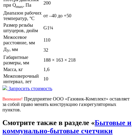
200
при Q
, Па
max
Диапазон рабочих
от –40 до +50
температур, °С
Размер резьбы
G1¼
штуцеров, дюйм
Межосевое
110
расстояние, мм
Д
, мм
32
У
Габаритные
188 × 163 × 218
размеры, мм
Масса, кг
1,6
Межповерочный
10
интервал, лет
Запросить стоимость
Предприятие ООО «Газовик-Комплект» оставляет
Внимание!
за собой право менять конструкцию газорегуляторных
пунктов.
Смотрите также в разделе «
Бытовые и
коммунально-бытовые счетчики