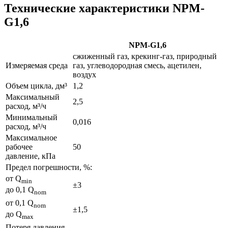
Технические характеристики NPM-
G1,6
NPM-G1,6
сжиженный газ, крекинг-газ, природный
Измеряемая среда
газ, углеводородная смесь, ацетилен,
воздух
Объем цикла, дм³
1,2
Максимальный
2,5
расход, м³/ч
Минимальный
0,016
расход, м³/ч
Максимальное
рабочее
50
давление, кПа
Предел погрешности, %:
от Q
min
±3
до 0,1 Q
nom
от 0,1 Q
nom
±1,5
до Q
max
Потеря давления