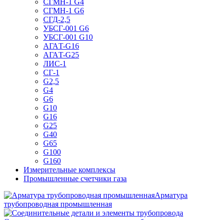
СГМН-1 G4
СГМН-1 G6
СГД-2,5
УБСГ-001 G6
УБСГ-001 G10
АГАT-G16
АГАT-G25
ЛИС-1
СГ-1
G2,5
G4
G6
G10
G16
G25
G40
G65
G100
G160
Измерительные комплексы
Промышленные счетчики газа
Арматура
трубопроводная промышленная