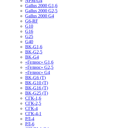
NPM-G4
Gallus 2000 G1,6
Gallus 2000 G2,5
Gallus 2000 G4
G6-RF
G10
G16
G25
G40
BK-G1,6
BK-G2,5
BK-G4
«Гелиос» G1,6
«Гелиос» G2,5
«Гелиос» G4
BK-G6 (Т)
BK-G10 (Т)
BK-G16 (Т)
BK-G25 (Т)
СГК-1,6
СГК-2,5
СГК-4
СГК-4-1
РЛ-4
РЛ-6